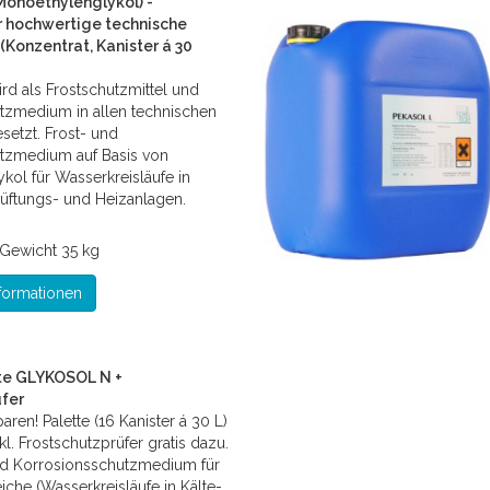
onoethylenglykol) -
r hochwertige technische
Konzentrat, Kanister á 30
d als Frostschutzmittel und
tzmedium in allen technischen
setzt. Frost- und
tzmedium auf Basis von
ol für Wasserkreisläufe in
 Lüftungs- und Heizanlagen.
Gewicht
35 kg
formationen
te GLYKOSOL N +
fer
ren! Palette (16 Kanister á 30 L)
. Frostschutzprüfer gratis dazu.
nd Korrosionsschutzmedium für
iche (Wasserkreisläufe in Kälte-,