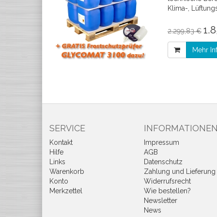
Klima-, Lüftung
1.
2.299,83 €
Mehr In
SERVICE
INFORMATIONE
Kontakt
Impressum
Hilfe
AGB
Links
Datenschutz
Warenkorb
Zahlung und Lieferung
Konto
Widerrufsrecht
Merkzettel
Wie bestellen?
Newsletter
News