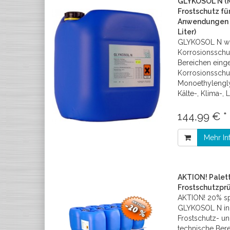
GLYKOSOL N (M
Frostschutz fü
Anwendungen (
Liter)
GLYKOSOL N wir
Korrosionsschu
Bereichen einge
Korrosionsschu
Monoethylenglyk
Kälte-, Klima-,
144,99 € *
Mehr In
AKTION! Palet
Frostschutzprü
AKTION! 20% spa
GLYKOSOL N inkl
Frostschutz- u
technische Bere