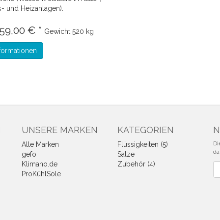
s- und Heizanlagen).
859,00 € *
Gewicht
520 kg
formationen
N
UNSERE MARKEN
KATEGORIEN
N
Di
Alle Marken
Flüssigkeiten (5)
da
gefo
Salze
Klimano.de
Zubehör (4)
Ne
ProKühlSole