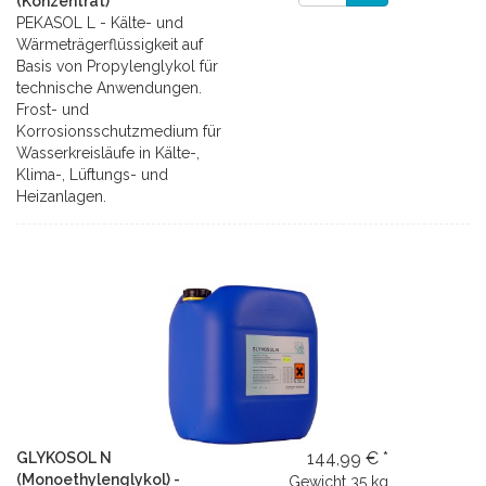
(Konzentrat)
PEKASOL L - Kälte- und
Wärmeträgerflüssigkeit auf
Basis von Propylenglykol für
technische Anwendungen.
Frost- und
Korrosionsschutzmedium für
Wasserkreisläufe in Kälte-,
Klima-, Lüftungs- und
Heizanlagen.
144,99 € *
GLYKOSOL N
(Monoethylenglykol) -
Gewicht
35 kg