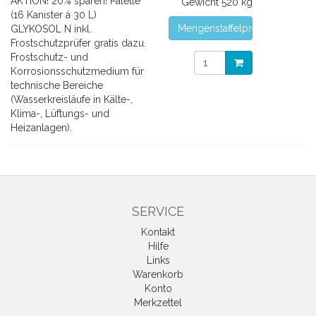
AKTION! 20% sparen! Palette
Gewicht
520 kg
(16 Kanister á 30 L)
Mengenstaffelpreise
GLYKOSOL N inkl.
Frostschutzprüfer gratis dazu.
Frostschutz- und
Korrosionsschutzmedium für
technische Bereiche
(Wasserkreisläufe in Kälte-,
Klima-, Lüftungs- und
Heizanlagen).
SERVICE
Kontakt
Hilfe
Links
Warenkorb
Konto
Merkzettel